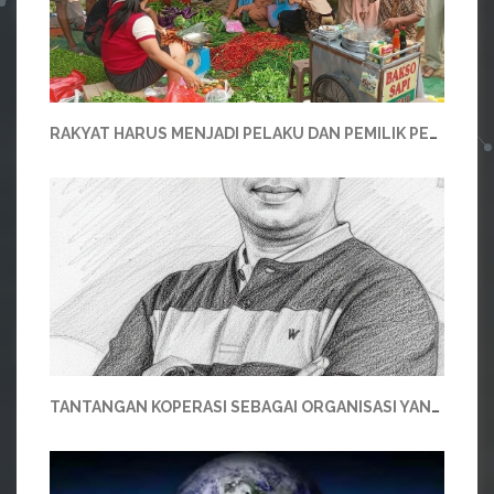
RAKYAT HARUS MENJADI PELAKU DAN PEMILIK PEREKONOMIAN BANGSA
TANTANGAN KOPERASI SEBAGAI ORGANISASI YANG MENGATUR DIRINYA SENDIRI (SRO)