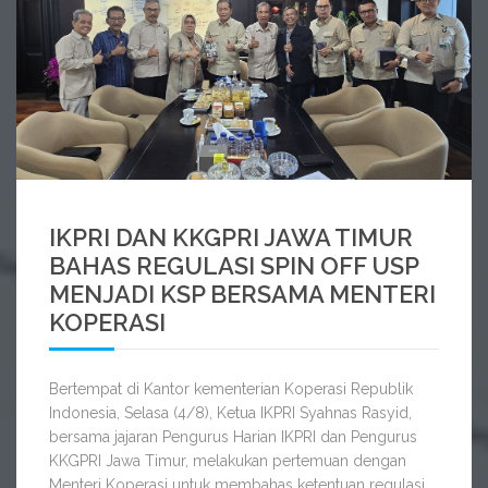
SELENGKAPNYA
IKPRI DAN KKGPRI JAWA TIMUR
BAHAS REGULASI SPIN OFF USP
MENJADI KSP BERSAMA MENTERI
KOPERASI
Bertempat di Kantor kementerian Koperasi Republik
Indonesia, Selasa (4/8), Ketua IKPRI Syahnas Rasyid,
bersama jajaran Pengurus Harian IKPRI dan Pengurus
KKGPRI Jawa Timur, melakukan pertemuan dengan
Menteri Koperasi untuk membahas ketentuan regulasi