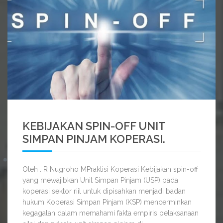
SELENGKAPNYA
KEBIJAKAN SPIN-OFF UNIT
SIMPAN PINJAM KOPERASI.
Oleh : R Nugroho MPraktisi Koperasi Kebijakan spin-off
yang mewajibkan Unit Simpan Pinjam (USP) pada
koperasi sektor riil untuk dipisahkan menjadi badan
hukum Koperasi Simpan Pinjam (KSP) mencerminkan
kegagalan dalam memahami fakta empiris pelaksanaan