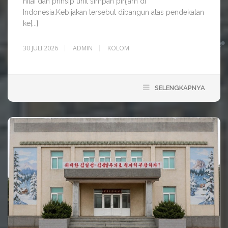
nilai dan prinsip unit simpan pinjam di
Indonesia.Kebijakan tersebut dibangun atas pendekatan
ke[...]
30 JULI 2026
ADMIN
KOLOM
SELENGKAPNYA