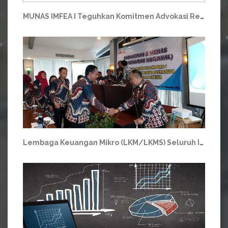
MUNAS IMFEA I Teguhkan Komitmen Advokasi Regulasi LKM-Koperasi Indonesia
Lembaga Keuangan Mikro (LKM/LKMS) Seluruh Indonesia Sepakat Menghimpun Diri