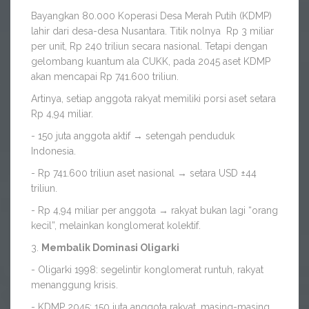
Bayangkan 80.000 Koperasi Desa Merah Putih (KDMP)
lahir dari desa-desa Nusantara. Titik nolnya Rp 3 miliar
per unit, Rp 240 triliun secara nasional. Tetapi dengan
gelombang kuantum ala CUKK, pada 2045 aset KDMP
akan mencapai Rp 741.600 triliun.
Artinya, setiap anggota rakyat memiliki porsi aset setara
Rp 4,94 miliar.
- 150 juta anggota aktif → setengah penduduk
Indonesia.
- Rp 741.600 triliun aset nasional → setara USD ±44
triliun.
- Rp 4,94 miliar per anggota → rakyat bukan lagi “orang
kecil”, melainkan konglomerat kolektif.
3.
Membalik Dominasi Oligarki
- Oligarki 1998: segelintir konglomerat runtuh, rakyat
menanggung krisis.
- KDMP 2045: 150 juta anggota rakyat, masing-masing