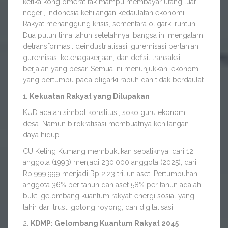
ketika konglomerat tak mampu membayar utang luar
negeri, Indonesia kehilangan kedaulatan ekonomi.
Rakyat menanggung krisis, sementara oligarki runtuh.
Dua puluh lima tahun setelahnya, bangsa ini mengalami
detransformasi: deindustrialisasi, guremisasi pertanian,
guremisasi ketenagakerjaan, dan defisit transaksi
berjalan yang besar. Semua ini menunjukkan: ekonomi
yang bertumpu pada oligarki rapuh dan tidak berdaulat.
1.
Kekuatan Rakyat yang Dilupakan
KUD adalah simbol konstitusi, soko guru ekonomi
desa. Namun birokratisasi membuatnya kehilangan
daya hidup.
CU Keling Kumang membuktikan sebaliknya: dari 12
anggota (1993) menjadi 230.000 anggota (2025), dari
Rp 999.999 menjadi Rp 2,23 triliun aset. Pertumbuhan
anggota 36% per tahun dan aset 58% per tahun adalah
bukti gelombang kuantum rakyat: energi sosial yang
lahir dari trust, gotong royong, dan digitalisasi.
2.
KDMP: Gelombang Kuantum Rakyat 2045