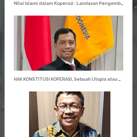
Nilai Islami dalam Koperasi : Landasan Pengembangan Pendidikan Dasar Perkoperasian yang Berkelanjutan
HAK KONSTITUSI KOPERASI, Sebuah Utopia atau Realita?