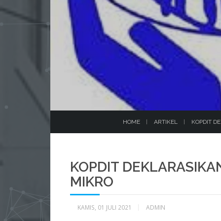
HOME
ARTIKEL
KOPDIT D
KOPDIT DEKLARASIKA
MIKRO
KAMIS, 01 JULI 2021
ADMIN