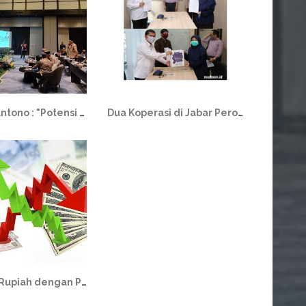
Ferry Juliantono : "Potensi Besar Koperasi Sebagai Penggerak Ekonomi Nasional"
Dua Koperasi di Jabar Peroleh Pembiayaan LPDB di tengah Pandemi
Stabilkan Rupiah dengan Pemberdayaan Koperasi