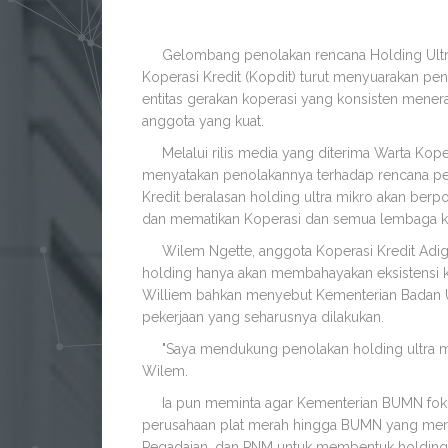
Gelombang penolakan rencana Holding Ultra Mi
Koperasi Kredit (Kopdit) turut menyuarakan peno
entitas gerakan koperasi yang konsisten menera
anggota yang kuat.
Melalui rilis media yang diterima Warta Koperas
menyatakan penolakannya terhadap rencana pem
Kredit beralasan holding ultra mikro akan be
dan mematikan Koperasi dan semua lembaga keu
Wilem Ngette, anggota Koperasi Kredit Adig
holding hanya akan membahayakan eksistensi 
Williem bahkan menyebut Kementerian Badan Us
pekerjaan yang seharusnya dilakukan.
"Saya mendukung penolakan holding ultra mik
Wilem.
Ia pun meminta agar Kementerian BUMN fokus 
perusahaan plat merah hingga BUMN yang mer
Pegadaian, dan PNM untuk membentuk holding