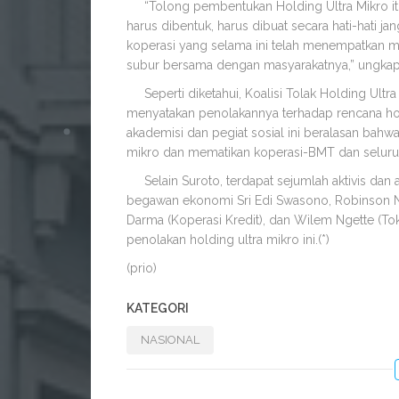
“Tolong pembentukan Holding Ultra Mikro itu
harus dibentuk, harus dibuat secara hati-hati j
koperasi yang selama ini telah menempatkan ma
subur bersama dengan masyarakatnya,” ungkap
Seperti diketahui, Koalisi Tolak Holding Ultra
menyatakan penolakannya terhadap rencana holdin
akademisi dan pegiat sosial ini beralasan bah
mikro dan mematikan koperasi-BMT dan seluru
Selain Suroto, terdapat sejumlah aktivis dan a
begawan ekonomi Sri Edi Swasono, Robinson Na
Darma (Koperasi Kredit), dan Wilem Ngette (T
penolakan holding ultra mikro ini.(*)
(prio)
KATEGORI
NASIONAL