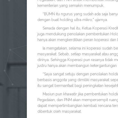
kementerian yang semakin menumpuk.
“BUMN itu ngurus yang sudah ada saja banya
dengan buat holding ultra mikro," ujarnya.
Senada dengan hal itu, Ketua Koperasi Kredit
juga mendukung penolakan pembentukan Holdin
hanya akan mengkerdilkan peran koperasi dan 
Ia mengatakan, selama ini koperasi sudah be
masyarakat. Sebab, setiap masyarakat atau an
dirinya. Sehingga Koperasi pun rasanya tidak
justru hanya akan membangun ketergantungan 
“Saya sangat setuju dengan penolakan holding 
berbasis anggota yang dimiliki masyarakat seper
itu sangat bermanfaat bagi peningkatan kesejaht
Masiun pun khawatir jika pembentukan holdi
Pegadaian, dan PNM akan mempersempit ruang g
dapat mempertimbangkan kembali rencana ters
dibentuk oleh masyarakat.