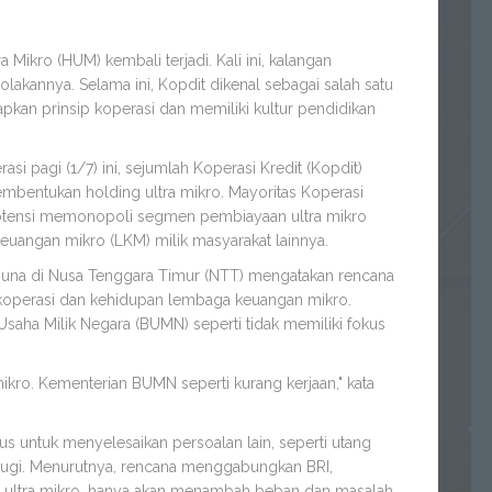
kro (HUM) kembali terjadi. Kali ini, kalangan
lakannya. Selama ini, Kopdit dikenal sebagai salah satu
pkan prinsip koperasi dan memiliki kultur pendidikan
i pagi (1/7) ini, sejumlah Koperasi Kredit (Kopdit)
bentukan holding ultra mikro. Mayoritas Koperasi
rpotensi memonopoli segmen pembiayaan ultra mikro
angan mikro (LKM) milik masyarakat lainnya.
una di Nusa Tenggara Timur (NTT) mengatakan rencana
koperasi dan kehidupan lembaga keuangan mikro.
aha Milik Negara (BUMN) seperti tidak memiliki fokus
ro. Kementerian BUMN seperti kurang kerjaan," kata
untuk menyelesaikan persoalan lain, seperti utang
ugi. Menurutnya, rencana menggabungkan BRI,
 ultra mikro, hanya akan menambah beban dan masalah