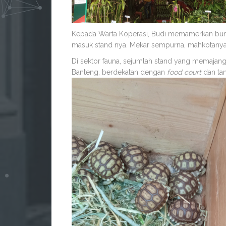
Kepada Warta Koperasi, Budi memamerkan bun
masuk stand nya. Mekar sempurna, mahkotanya
Di sektor fauna, sejumlah stand yang memajan
Banteng, berdekatan dengan
food
court
dan
ta