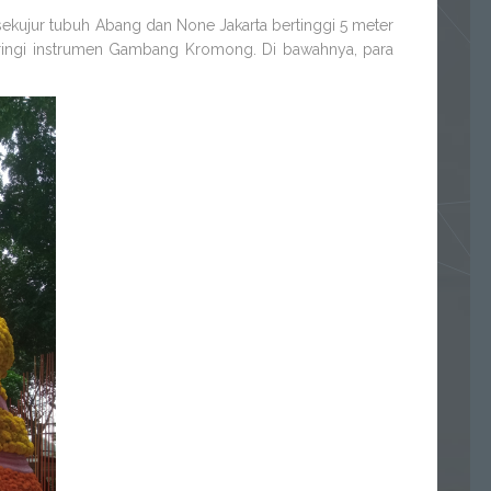
kujur tubuh Abang dan None Jakarta bertinggi 5 meter
iiringi instrumen Gambang Kromong. Di bawahnya, para