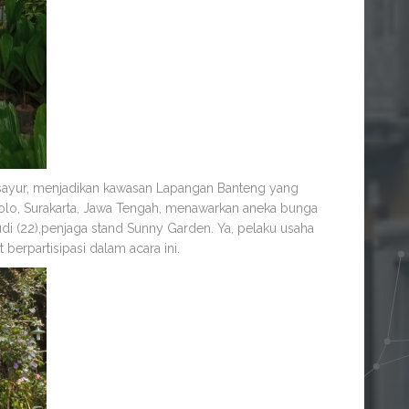
 sayur, menjadikan kawasan Lapangan Banteng yang
ri Solo, Surakarta, Jawa Tengah, menawarkan aneka bunga
udi (22),penjaga stand Sunny Garden. Ya, pelaku usaha
t berpartisipasi dalam acara ini.