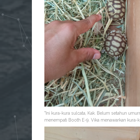
"Ini kura-kura sulcata, Kak. Belum setahun umur
menempati Booth E-9. Vika menawarkan kura-kura