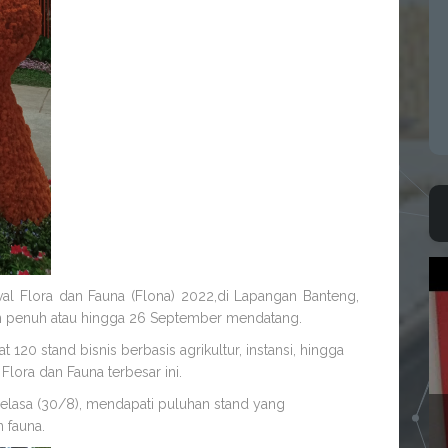
ival Flora dan Fauna (Flona) 2022,di Lapangan Banteng,
lan penuh atau hingga 26 September mendatang.
 120 stand bisnis berbasis agrikultur, instansi, hingga
lora dan Fauna terbesar ini.
elasa (30/8), mendapati puluhan stand yang
n fauna.