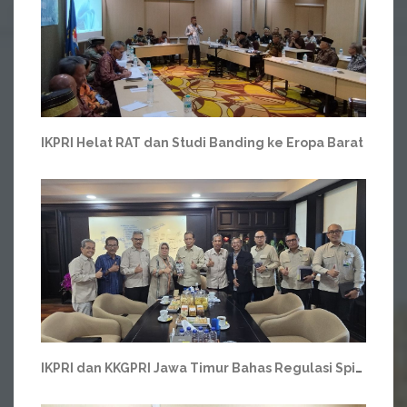
IKPRI Helat RAT dan Studi Banding ke Eropa Barat
IKPRI dan KKGPRI Jawa Timur Bahas Regulasi Spin Off USP menjadi KSP Bersama Menteri Koperasi