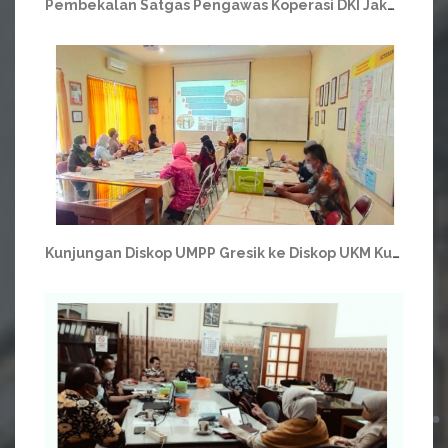
Pembekalan Satgas Pengawas Koperasi DKI Jakarta, Ikhtiar Perbaiki Performa Koperasi
Kunjungan Diskop UMPP Gresik ke Diskop UKM Kulon Progo