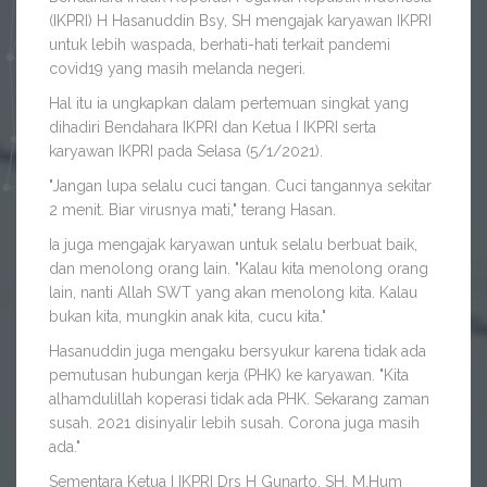
(IKPRI) H Hasanuddin Bsy, SH mengajak karyawan IKPRI
untuk lebih waspada, berhati-hati terkait pandemi
covid19 yang masih melanda negeri.
Hal itu ia ungkapkan dalam pertemuan singkat yang
dihadiri Bendahara IKPRI dan Ketua I IKPRI serta
karyawan IKPRI pada Selasa (5/1/2021).
"Jangan lupa selalu cuci tangan. Cuci tangannya sekitar
2 menit. Biar virusnya mati," terang Hasan.
Ia juga mengajak karyawan untuk selalu berbuat baik,
dan menolong orang lain. "Kalau kita menolong orang
lain, nanti Allah SWT yang akan menolong kita. Kalau
bukan kita, mungkin anak kita, cucu kita."
Hasanuddin juga mengaku bersyukur karena tidak ada
pemutusan hubungan kerja (PHK) ke karyawan. "Kita
alhamdulillah koperasi tidak ada PHK. Sekarang zaman
susah. 2021 disinyalir lebih susah. Corona juga masih
ada."
Sementara Ketua I IKPRI Drs H Gunarto, SH, M.Hum