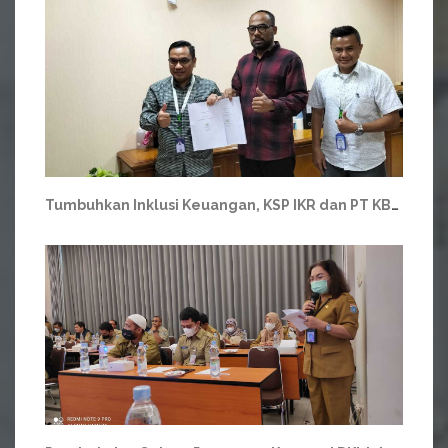
Tumbuhkan Inklusi Keuangan, KSP IKR dan PT KBN Graha Medika Jalin Kemitraan