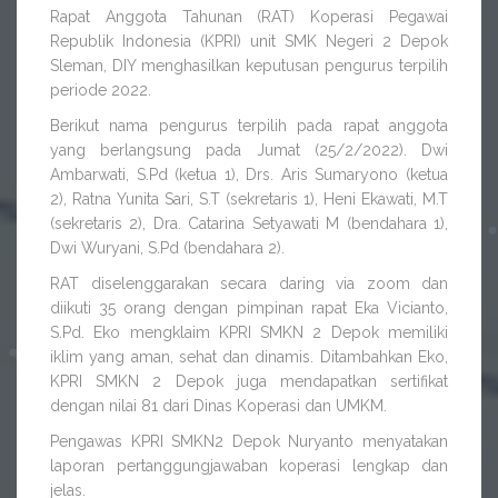
Rapat Anggota Tahunan (RAT) Koperasi Pegawai
Republik Indonesia (KPRI) unit SMK Negeri 2 Depok
Sleman, DIY menghasilkan keputusan pengurus terpilih
periode 2022.
Berikut nama pengurus terpilih pada rapat anggota
yang berlangsung pada Jumat (25/2/2022). Dwi
Ambarwati, S.Pd (ketua 1), Drs. Aris Sumaryono (ketua
2), Ratna Yunita Sari, S.T (sekretaris 1), Heni Ekawati, M.T
(sekretaris 2), Dra. Catarina Setyawati M (bendahara 1),
Dwi Wuryani, S.Pd (bendahara 2).
RAT diselenggarakan secara daring via zoom dan
diikuti 35 orang dengan pimpinan rapat Eka Vicianto,
S.Pd. Eko mengklaim KPRI SMKN 2 Depok memiliki
iklim yang aman, sehat dan dinamis. Ditambahkan Eko,
KPRI SMKN 2 Depok juga mendapatkan sertifikat
dengan nilai 81 dari Dinas Koperasi dan UMKM.
Pengawas KPRI SMKN2 Depok Nuryanto menyatakan
laporan pertanggungjawaban koperasi lengkap dan
jelas.