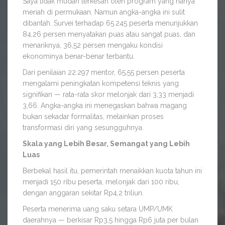
Saya tidak mudah terkesan oleh program yang hanya
meriah di permukaan. Namun angka-angka ini sulit
dibantah. Survei terhadap 65.245 peserta menunjukkan
84,26 persen menyatakan puas atau sangat puas, dan
menariknya, 36,52 persen mengaku kondisi
ekonominya benar-benar terbantu.
Dari penilaian 22.297 mentor, 65,55 persen peserta
mengalami peningkatan kompetensi teknis yang
signifikan — rata-rata skor melonjak dari 3,33 menjadi
3,66. Angka-angka ini menegaskan bahwa magang
bukan sekadar formalitas, melainkan proses
transformasi diri yang sesungguhnya.
Skala yang Lebih Besar, Semangat yang Lebih
Luas
Berbekal hasil itu, pemerintah menaikkan kuota tahun ini
menjadi 150 ribu peserta, melonjak dari 100 ribu,
dengan anggaran sekitar Rp4,2 triliun.
Peserta menerima uang saku setara UMP/UMK
daerahnya — berkisar Rp3,5 hingga Rp6 juta per bulan