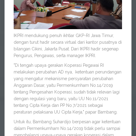
IKPRI mendukung penuh ikhtiar GKP-RI Jawa Timur,
dengan turut hadir secara virtual dari kantor pusatnya di
bilangan Cikini, Jakarta Pusat. Dari IKPRI hadir segenap
Pengurus, Pengawas, serta manager IKPRI.
"Di tengah upaya gerakan Koperasi Pegawai RI
melakukan perubahan AD nya, ketentuan perundangan
yang mengatur mekanisme persyaratan perubahan
Anggaran Dasar, yaitu Permenkumham No.14/2019
tentang Pengesahan Koperasi, sudah tidak relevan lagi
dengan regulasi yang baru, yaitu UU No.11/2021
tentang Cipta Kerja dan PP No.7/2021 sebagai
peraturan pelaksana UU Cipta Kerja," papar Bambang.
Untuk itu, Bambang Suhardijo berpesan agar ketentuan
dalam Permenkumham No.14/2019 tidak perlu sampai
menghalangi upaya-upaya gerakan koperasi dalam