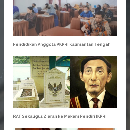
Pendidikan Anggota PKPRI Kalimantan Tengah
RAT Sekaligus Ziarah ke Makam Pendiri IKPRI