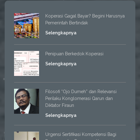
Koperasi Gagal Bayar? Begini Harusnya
Pemerintah Bertindak
Selengkapnya
Penipuan Berkedok Koperasi
Selengkapnya
Filosofi “Ojo Dumeh” dan Relevansi
Perilaku Konglomerasi Qarun dan
Diktator Firaun
Selengkapnya
Urgensi Sertifikasi Kompetensi Bagi