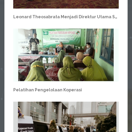
Leonard Theosabrata Menjadi Direktur Utama Smesco
Pelatihan Pengelolaan Koperasi