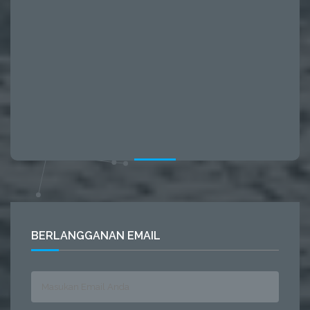
BERLANGGANAN EMAIL