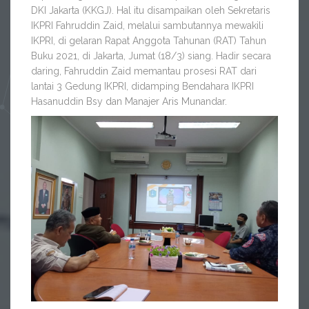
DKI Jakarta (KKGJ). Hal itu disampaikan oleh Sekretaris
IKPRI Fahruddin Zaid, melalui sambutannya mewakili
IKPRI, di gelaran Rapat Anggota Tahunan (RAT) Tahun
Buku 2021, di Jakarta, Jumat (18/3) siang. Hadir secara
daring, Fahruddin Zaid memantau prosesi RAT dari
lantai 3 Gedung IKPRI, didamping Bendahara IKPRI
Hasanuddin Bsy dan Manajer Aris Munandar.