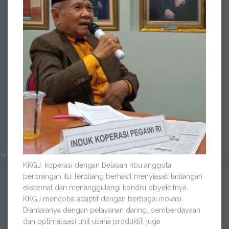
KKGJ, koperasi dengan belasan ribu anggota
perorangan itu, terbilang berhasil menyiasati tantangan
eksternal dan menanggulangi kondisi obyektifnya.
KKGJ mencoba adaptif dengan berbagai inovasi.
Diantaranya dengan pelayanan daring, pemberdayaan
dan optimalisasi unit usaha produktif, juga