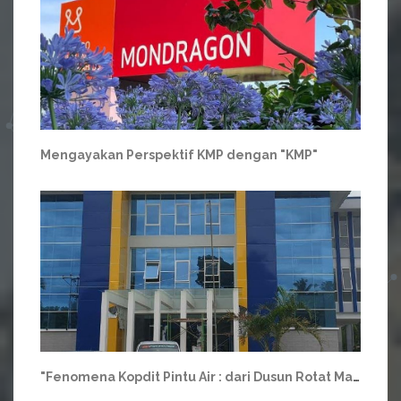
Mengayakan Perspektif KMP dengan "KMP"
"Fenomena Kopdit Pintu Air : dari Dusun Rotat Mata Air Jernih Mengalir ke Penjuru Negeri"