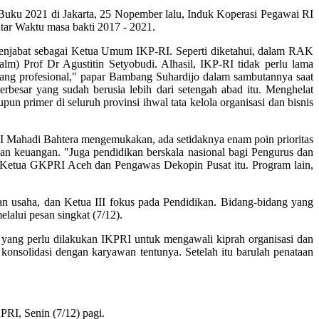
 2021 di Jakarta, 25 Nopember lalu, Induk Koperasi Pegawai RI
ntar Waktu masa bakti 2017 - 2021.
abat sebagai Ketua Umum IKP-RI. Seperti diketahui, dalam RAK
) Prof Dr Agustitin Setyobudi. Alhasil, IKP-RI tidak perlu lama
ng profesional," papar Bambang Suhardijo dalam sambutannya saat
besar yang sudah berusia lebih dari setengah abad itu. Menghelat
 primer di seluruh provinsi ihwal tata kelola organisasi dan bisnis
Mahadi Bahtera mengemukakan, ada setidaknya enam poin prioritas
 dan keuangan. "Juga pendidikan berskala nasional bagi Pengurus dan
etua GKPRI Aceh dan Pengawas Dekopin Pusat itu. Program lain,
saha, dan Ketua III fokus pada Pendidikan. Bidang-bidang yang
lalui pesan singkat (7/12).
ang perlu dilakukan IKPRI untuk mengawali kiprah organisasi dan
konsolidasi dengan karyawan tentunya. Setelah itu barulah penataan
RI, Senin (7/12) pagi.