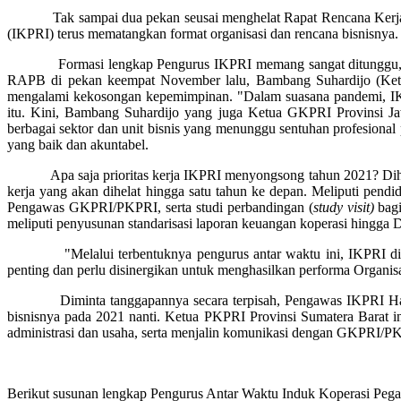
Tak sampai dua pekan seusai menghelat Rapat Rencana Kerja da
(IKPRI) terus mematangkan format organisasi dan rencana bisnisnya.
Formasi lengkap Pengurus IKPRI memang sangat ditunggu, meny
RAPB di pekan keempat November lalu, Bambang Suhardijo (Ketua 
mengalami kekosongan kepemimpinan. "Dalam suasana pandemi, IKP
itu. Kini, Bambang Suhardijo yang juga Ketua GKPRI Provinsi Jaw
berbagai sektor dan unit bisnis yang menunggu sentuhan profesional
yang baik dan akuntabel.
Apa saja prioritas kerja IKPRI menyongsong tahun 2021? Dihubun
kerja yang akan dihelat hingga satu tahun ke depan. Meliputi pendi
Pengawas GKPRI/PKPRI, serta studi perbandingan (
study visit)
bagi
meliputi penyusunan standarisasi laporan keuangan koperasi hingg
"Melalui terbentuknya pengurus antar waktu ini, IKPRI dihara
penting dan perlu disinergikan untuk menghasilkan performa Organisa
Diminta tanggapannya secara terpisah, Pengawas IKPRI Hadi Sury
bisnisnya pada 2021 nanti. Ketua PKPRI Provinsi Sumatera Barat in
administrasi dan usaha, serta menjalin komunikasi dengan GKPRI/P
Berikut susunan lengkap Pengurus Antar Waktu Induk Koperasi Pega