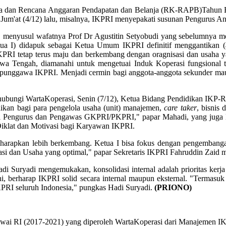
n Rencana Anggaran Pendapatan dan Belanja (RK-RAPB)Tahun Buku
 Jum'at (4/12) lalu, misalnya, IKPRI menyepakati susunan Pengurus A
usul wafatnya Prof Dr Agustitin Setyobudi yang sebelumnya menj
I) didapuk sebagai Ketua Umum IKPRI definitif menggantikan (alm
RI tetap terus maju dan berkembang dengan oragnisasi dan usaha ya
a Tengah, diamanahi untuk mengetuai Induk Koperasi fungsional ter
 punggawa IKPRI. Menjadi cermin bagi anggota-anggota sekunder maupun
gi WartaKoperasi, Senin (7/12), Ketua Bidang Pendidikan IKP-RI 
dikan bagi para pengelola usaha (unit) manajemen,
care taker
, bisnis
 Pengurus dan Pengawas GKPRI/PKPRI," papar Mahadi, yang juga K
a Diklat dan Motivasi bagi Karyawan IKPRI.
pkan lebih berkembang. Ketua I bisa fokus dengan pengembangan u
si dan Usaha yang optimal," papar Sekretaris IKPRI Fahruddin Zaid me
adi mengemukakan, konsolidasi internal adalah prioritas kerja y
i, berharap IKPRI solid secara internal maupun eksternal. "Termasuk 
KPRI seluruh Indonesia," pungkas Hadi Suryadi.
(PRIONO)
wai RI (2017-2021) yang diperoleh WartaKoperasi dari Manajemen IKP