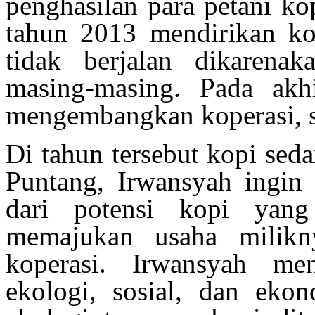
penghasilan para petani ko
tahun 2013 mendirikan ko
tidak berjalan dikarena
masing-masing.
P
ada akh
mengembangkan koperasi, se
Di tahun tersebut kopi sed
Puntang
,
Irwansyah ingin m
dari potensi kopi yang
memajukan usaha milikn
koperasi.
I
rwansyah men
ekologi, sosial, dan eko