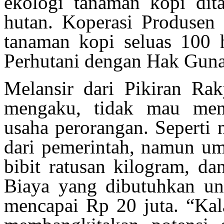
ekologi tanaman kopi dit
hutan. Koperasi Produsen
tanaman kopi seluas 100 h
Perhutani dengan Hak Guna
Melansir dari Pikiran Rak
mengaku, tidak mau men
usaha perorangan. Seperti
dari pemerintah, namun u
bibit rat
u
san kilogram, dan
Biaya yang dibutuhkan un
mencapai Rp 20 juta
.
“Kala