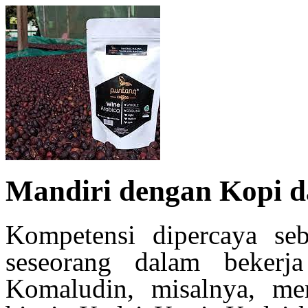
Mandiri dengan Kopi d
K
ompetensi dipercaya seb
seseorang dalam bekerj
Komaludin
, misalnya,
men