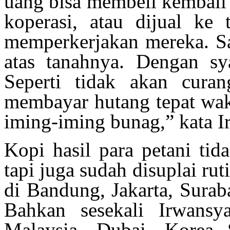
uang bisa membeli kembali 
koperasi, atau dijual ke
memperkerjakan mereka. Say
atas tanahnya. Dengan sya
Seperti tidak akan cura
membayar hutang tepat wakt
iming-iming bunag,” kata I
Kopi hasil para petani tid
tapi juga sudah disuplai ru
di Bandung, Jakarta, Surab
Bahkan sesekali Irwans
Malaysia, Dubai, Korea S