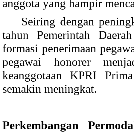
anggota
yang
hampir
menc
Seiring dengan pening
tahun Pemerintah Daer
formasi penerimaan pegawa
pegawai honorer menj
keanggotaan KPRI Prima
semakin meningkat.
Perkembang
a
n Permoda